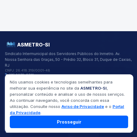
ASMETRO-SI
Sindicato Intermunicipal dos Servidores Públicos do Inmetro.
Av.
Nossa Senhora das Graças, 50 - Prédio 32, Bloco 31, Duque de Caxias,
RJ
CNPJ:
26.418.319/0001-48
(21) 2679-9741
asmetro@asmetro.org.br
Nós usamos cookies e tecnologias semelhantes para
Links Rápidos
melhorar sua experiência no site da
ASMETRO-SI
,
Institucional
personalizar conteúdo e analisar o uso de nossos serviços.
Gestão
Ao continuar navegando, você concorda com essa
Saúde
utilização. Consulte nosso
Aviso de Privacidade
e o
Portal
Convênios
Fóruns
da Privacidade
.
Seus Direitos
Prosseguir
©
2026
ASMETRO-SI
Todos os direitos reservados