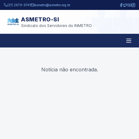
Pular para o conteúdo principal
(21) 2679-9741
asmetro@asmetro.org.br
ASMETRO-SI
Sindicato dos Servidores do INMETRO
Notícia não encontrada.