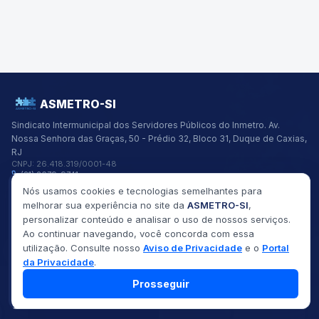
ASMETRO-SI
Sindicato Intermunicipal dos Servidores Públicos do Inmetro.
Av.
Nossa Senhora das Graças, 50 - Prédio 32, Bloco 31, Duque de Caxias,
RJ
CNPJ:
26.418.319/0001-48
(21) 2679-9741
asmetro@asmetro.org.br
Nós usamos cookies e tecnologias semelhantes para
Links Rápidos
melhorar sua experiência no site da
ASMETRO-SI
,
Institucional
personalizar conteúdo e analisar o uso de nossos serviços.
Gestão
Ao continuar navegando, você concorda com essa
Saúde
utilização. Consulte nosso
Aviso de Privacidade
e o
Portal
Convênios
Fóruns
da Privacidade
.
Seus Direitos
Prosseguir
©
2026
ASMETRO-SI
Todos os direitos reservados