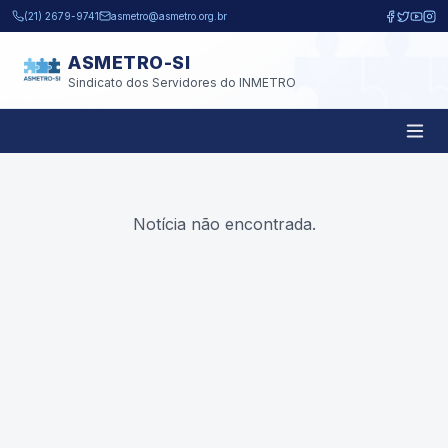
Pular para o conteúdo principal
(21) 2679-9741
asmetro@asmetro.org.br
ASMETRO-SI
Sindicato dos Servidores do INMETRO
Notícia não encontrada.