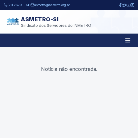
Pular para o conteúdo principal
(21) 2679-9741
asmetro@asmetro.org.br
ASMETRO-SI
Sindicato dos Servidores do INMETRO
Notícia não encontrada.