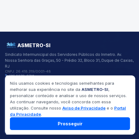
ASMETRO-SI
Sindicato Intermunicipal dos Servidores Públicos do Inmetro.
Av.
Nossa Senhora das Graças, 50 - Prédio 32, Bloco 31, Duque de Caxias,
RJ
CNPJ:
26.418.319/0001-48
(21) 2679-9741
asmetro@asmetro.org.br
Nós usamos cookies e tecnologias semelhantes para
Links Rápidos
melhorar sua experiência no site da
ASMETRO-SI
,
Institucional
personalizar conteúdo e analisar o uso de nossos serviços.
Gestão
Ao continuar navegando, você concorda com essa
Saúde
utilização. Consulte nosso
Aviso de Privacidade
e o
Portal
Convênios
Fóruns
da Privacidade
.
Seus Direitos
Prosseguir
©
2026
ASMETRO-SI
Todos os direitos reservados