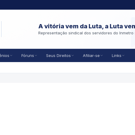
A vitória vem da Luta, a Luta ve
Representação sindical dos servidores do Inmetro 
ênios
Fóruns
Seus Direitos
Afiliar-se
Links