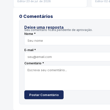
Editor
·
23 de jul. de 2026
Editor
·
02 
0
Comentário
s
Deixe uma resposta
Seu comentário ficará pendente de aprovação.
Nome *
E-mail *
Comentário *
Postar Comentário