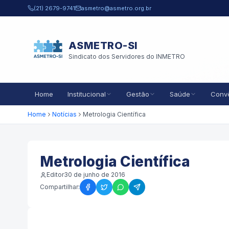
Pular para o conteúdo principal
(21) 2679-9741
asmetro@asmetro.org.br
ASMETRO-SI
Sindicato dos Servidores do INMETRO
Home
Institucional
Gestão
Saúde
Conv
Home
Notícias
Metrologia Científica
Metrologia Científica
Editor
30 de junho de 2016
Compartilhar: