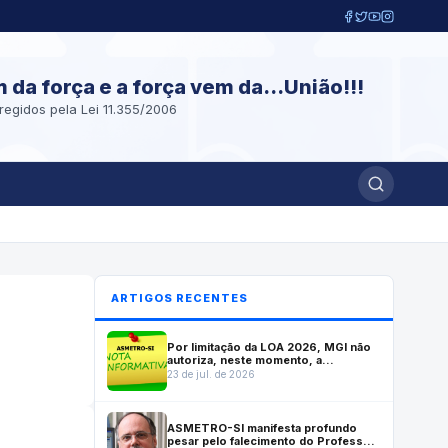
m da força e a força vem da...União!!!
regidos pela Lei 11.355/2006
ARTIGOS RECENTES
Por limitação da LOA 2026, MGI não
autoriza, neste momento, a
convocação do Cadastro de Reserva
23 de jul. de 2026
do Inmetro; Autarquia solicitará a
prorrogação do concurso por mais
dois anos.
ASMETRO-SI manifesta profundo
pesar pelo falecimento do Professor