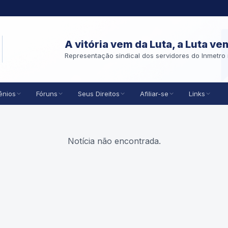
A vitória vem da Luta, a Luta ve
Representação sindical dos servidores do Inmetro 
ênios
Fóruns
Seus Direitos
Afiliar-se
Links
Notícia não encontrada.