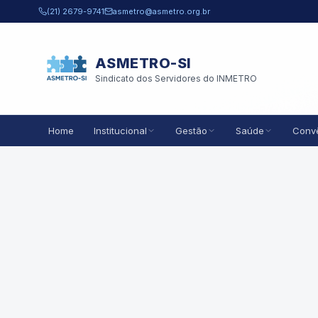
Pular para o conteúdo principal
(21) 2679-9741
asmetro@asmetro.org.br
ASMETRO-SI
Sindicato dos Servidores do INMETRO
Home
Institucional
Gestão
Saúde
Conv