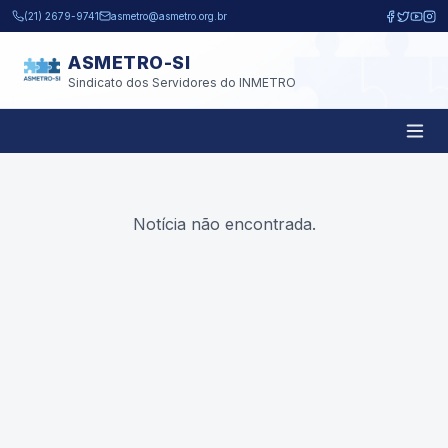
Pular para o conteúdo principal
(21) 2679-9741
asmetro@asmetro.org.br
ASMETRO-SI
Sindicato dos Servidores do INMETRO
Notícia não encontrada.