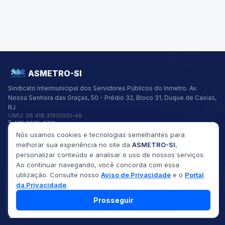
ASMETRO-SI
Sindicato Intermunicipal dos Servidores Públicos do Inmetro.
Av.
Nossa Senhora das Graças, 50 - Prédio 32, Bloco 31, Duque de Caxias,
RJ
CNPJ:
26.418.319/0001-48
(21) 2679-9741
asmetro@asmetro.org.br
Nós usamos cookies e tecnologias semelhantes para
Links Rápidos
melhorar sua experiência no site da
ASMETRO-SI
,
Institucional
personalizar conteúdo e analisar o uso de nossos serviços.
Gestão
Ao continuar navegando, você concorda com essa
Saúde
utilização. Consulte nosso
Aviso de Privacidade
e o
Portal
Convênios
Fóruns
da Privacidade
.
Seus Direitos
Prosseguir
©
2026
ASMETRO-SI
Todos os direitos reservados