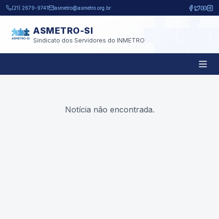
Pular para o conteúdo principal
(21) 2679-9741
asmetro@asmetro.org.br
ASMETRO-SI
Sindicato dos Servidores do INMETRO
Notícia não encontrada.