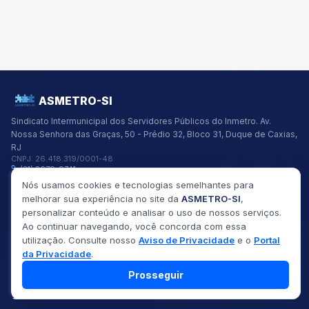
ASMETRO-SI
Sindicato Intermunicipal dos Servidores Públicos do Inmetro.
Av.
Nossa Senhora das Graças, 50 - Prédio 32, Bloco 31, Duque de Caxias,
RJ
CNPJ:
26.418.319/0001-48
(21) 2679-9741
asmetro@asmetro.org.br
Nós usamos cookies e tecnologias semelhantes para
Links Rápidos
melhorar sua experiência no site da
ASMETRO-SI
,
Institucional
personalizar conteúdo e analisar o uso de nossos serviços.
Gestão
Ao continuar navegando, você concorda com essa
Saúde
utilização. Consulte nosso
Aviso de Privacidade
e o
Portal
Convênios
Fóruns
da Privacidade
.
Seus Direitos
Prosseguir
©
2026
ASMETRO-SI
Todos os direitos reservados