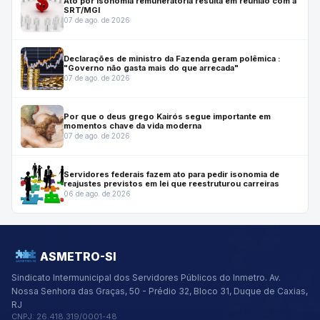
Ato por isonomia remuneratória resulta em reunião com a
SRT/MGI
07 de ago. de 2026
Declarações de ministro da Fazenda geram polêmica :
"Governo não gasta mais do que arrecada"
07 de ago. de 2026
Por que o deus grego Kairós segue importante em
momentos chave da vida moderna
07 de ago. de 2026
Servidores federais fazem ato para pedir isonomia de
reajustes previstos em lei que reestruturou carreiras
06 de ago. de 2026
ASMETRO-SI
Sindicato Intermunicipal dos Servidores Públicos do Inmetro.
Av.
Nossa Senhora das Graças, 50 - Prédio 32, Bloco 31, Duque de Caxias,
RJ
CNPJ:
26.418.319/0001-48