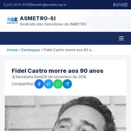
Pular para o conteúdo principal
(21) 2679-9741
asmetro@asmetro.org.br
ASMETRO-SI
Sindicato dos Servidores do INMETRO
Home
Destaques
Fidel Castro morre aos 90 anos
Fidel Castro morre aos 90 anos
Secretaria Geral
26 de novembro de 2016
Compartilhar: