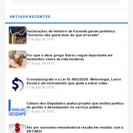
ARTIGOS RECENTES
Declarações de ministro da Fazenda geram polêmica :
"Governo não gasta mais do que arrecada"
07 de ago. de 2026
Por que o deus grego Kairós segue importante em
momentos chave da vida moderna
07 de ago. de 2026
Cronotacógrafo e a Lei 15.485/2026: Metrologia, Lucro
Social e um instrumento que ajuda a salvar vidas
07 de ago. de 2026
Câmara dos Deputados analisa projeto que institui política
de gestão e desempenho no serviço público
07 de ago. de 2026
Ato por isonomia remuneratória resulta em reunião com a
SRT/MGI