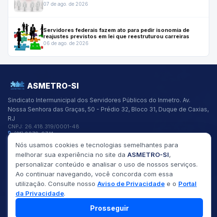
07 de ago. de 2026
Servidores federais fazem ato para pedir isonomia de
reajustes previstos em lei que reestruturou carreiras
06 de ago. de 2026
ASMETRO-SI
Sindicato Intermunicipal dos Servidores Públicos do Inmetro.
Av.
Nossa Senhora das Graças, 50 - Prédio 32, Bloco 31, Duque de Caxias,
RJ
CNPJ:
26.418.319/0001-48
(21) 2679-9741
asmetro@asmetro.org.br
Nós usamos cookies e tecnologias semelhantes para
Links Rápidos
melhorar sua experiência no site da
ASMETRO-SI
,
Institucional
personalizar conteúdo e analisar o uso de nossos serviços.
Gestão
Ao continuar navegando, você concorda com essa
Saúde
utilização. Consulte nosso
Aviso de Privacidade
e o
Portal
Convênios
da Privacidade
.
Fóruns
Seus Direitos
Prosseguir
©
2026
ASMETRO-SI
Todos os direitos reservados