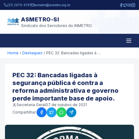
Pular para o conteúdo principal
(21) 2679-9741
asmetro@asmetro.org.br
ASMETRO-SI
Sindicato dos Servidores do INMETRO
Home
Destaques
PEC 32: Bancadas ligadas à segurança pública é contra a reforma administrativa e governo perde importante base de apoio.
PEC 32: Bancadas ligadas à
segurança pública é contra a
reforma administrativa e governo
perde importante base de apoio.
Secretaria Geral
07 de outubro de 2021
Compartilhar: