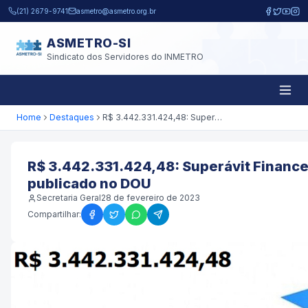
Pular para o conteúdo principal
(21) 2679-9741
asmetro@asmetro.org.br
ASMETRO-SI
Sindicato dos Servidores do INMETRO
Home
Destaques
R$ 3.442.331.424,48: Superávit Financeiro do Inmetro publicado no DOU
R$ 3.442.331.424,48: Superávit Finance
publicado no DOU
Secretaria Geral
28 de fevereiro de 2023
Compartilhar: