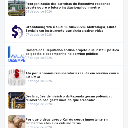
Reorganização das carreiras do Executivo reacende
debate sobre o futuro institucional do Inmetro
05 de ago. de 2026
Cronotacógrafo e a Lei 15.485/2026: Metrologia, Lucro
Social e um instrumento que ajuda a salvar vidas
07 de ago. de 2026
Câmara dos Deputados analisa projeto que institui política
de gestão e desempenho no serviço público
07 de ago. de 2026
Ato por isonomia remuneratória resulta em reunião com a
SRT/MGI
07 de ago. de 2026
Declarações de ministro da Fazenda geram polêmica :
"Governo não gasta mais do que arrecada"
07 de ago. de 2026
Por que o deus grego Kairós segue importante em
momentos chave da vida moderna
07 de ago. de 2026