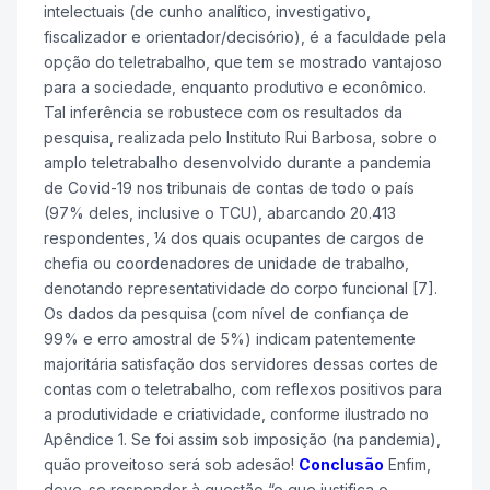
intelectuais (de cunho analítico, investigativo,
fiscalizador e orientador/decisório), é a faculdade pela
opção do teletrabalho, que tem se mostrado vantajoso
para a sociedade, enquanto produtivo e econômico.
Tal inferência se robustece com os resultados da
pesquisa, realizada pelo Instituto Rui Barbosa, sobre o
amplo teletrabalho desenvolvido durante a pandemia
de Covid-19 nos tribunais de contas de todo o país
(97% deles, inclusive o TCU), abarcando 20.413
respondentes, ¼ dos quais ocupantes de cargos de
chefia ou coordenadores de unidade de trabalho,
denotando representatividade do corpo funcional [7].
Os dados da pesquisa (com nível de confiança de
99% e erro amostral de 5%) indicam patentemente
majoritária satisfação dos servidores dessas cortes de
contas com o teletrabalho, com reflexos positivos para
a produtividade e criatividade, conforme ilustrado no
Apêndice 1. Se foi assim sob imposição (na pandemia),
quão proveitoso será sob adesão!
Conclusão
Enfim,
deve-se responder à questão “o que justifica o