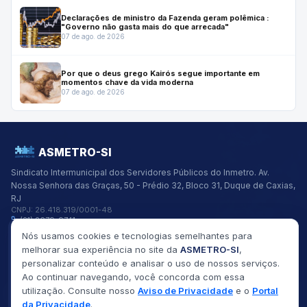
Declarações de ministro da Fazenda geram polêmica :
"Governo não gasta mais do que arrecada"
07 de ago. de 2026
Por que o deus grego Kairós segue importante em
momentos chave da vida moderna
07 de ago. de 2026
ASMETRO-SI
Sindicato Intermunicipal dos Servidores Públicos do Inmetro.
Av.
Nossa Senhora das Graças, 50 - Prédio 32, Bloco 31, Duque de Caxias,
RJ
CNPJ:
26.418.319/0001-48
(21) 2679-9741
asmetro@asmetro.org.br
Nós usamos cookies e tecnologias semelhantes para
Links Rápidos
melhorar sua experiência no site da
ASMETRO-SI
,
Institucional
personalizar conteúdo e analisar o uso de nossos serviços.
Gestão
Ao continuar navegando, você concorda com essa
Saúde
utilização. Consulte nosso
Aviso de Privacidade
e o
Portal
Convênios
Fóruns
da Privacidade
.