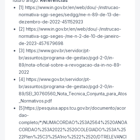
futuro artigo.
Referências
[1] https://www.in.gov.br/en/web/dou/-/instrucao-
normativa-sgp-seges/sedgg/me-n-89-de-13-de-
dezembro-de-2022-451152923
[2] https://www.in.gov.br/en/web/dou/-/instrucao-
normativa-sgp-seges-/me-n-2-de-10-de-janeiro-
de-2023-457679698
[3] https://www.gov.br/servidor/pt-
br/assuntos/programa-de-gestao/pgd-2-0/in-
89/nota-oficial-sobre-a-revogacao-da-in-no-89-
2022
[4] https://www.gov.br/servidor/pt-
br/assuntos/programa-de-gestao/pgd-2-0/in-
89/SEI_30760560_Nota_Tecnica_Conjunta_para_Atos
_Normativos.pdf
[5]https://pesquisa.apps.tcu.gov.br/documento/acor
dao-
completo/*/NUMACORDAO%253A2564%2520ANOA
CORDAO%253A2022%2520COLEGIADO%253A%25
22Plen%25C3%25A1rio%2522%2520/DTRELEVANCI