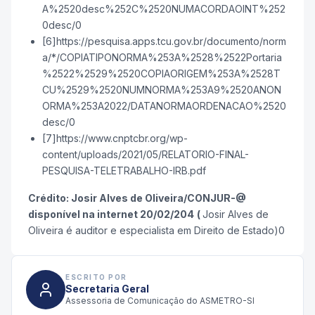
A%2520desc%252C%2520NUMACORDAOINT%252
0desc/0
[6]https://pesquisa.apps.tcu.gov.br/documento/norm
a/*/COPIATIPONORMA%253A%2528%2522Portaria
%2522%2529%2520COPIAORIGEM%253A%2528T
CU%2529%2520NUMNORMA%253A9%2520ANON
ORMA%253A2022/DATANORMAORDENACAO%2520
desc/0
[7]https://www.cnptcbr.org/wp-
content/uploads/2021/05/RELATORIO-FINAL-
PESQUISA-TELETRABALHO-IRB.pdf
Crédito: Josir Alves de Oliveira/CONJUR-@
disponível na internet 20/02/204
(
Josir Alves de
Oliveira é auditor e especialista em Direito de Estado)0
ESCRITO POR
Secretaria Geral
Assessoria de Comunicação do ASMETRO-SI