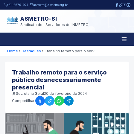
Pular para o conteúdo principal
(21) 2679-9741
asmetro@asmetro.org.br
ASMETRO-SI
Sindicato dos Servidores do INMETRO
Home
Destaques
Trabalho remoto para o serviço público desnecessariamente presencial
Trabalho remoto para o serviço
público desnecessariamente
presencial
Secretaria Geral
20 de fevereiro de 2024
Compartilhar: