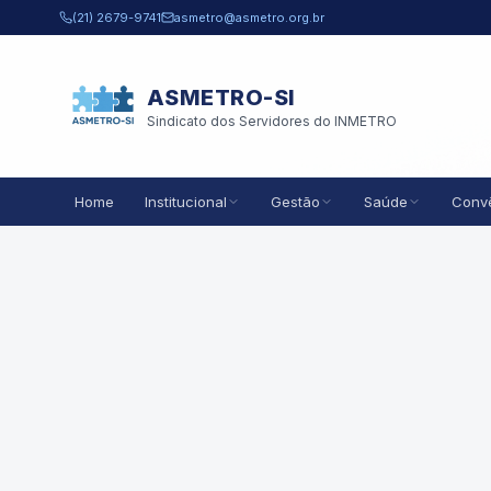
Pular para o conteúdo principal
(21) 2679-9741
asmetro@asmetro.org.br
ASMETRO-SI
Sindicato dos Servidores do INMETRO
Home
Institucional
Gestão
Saúde
Conv