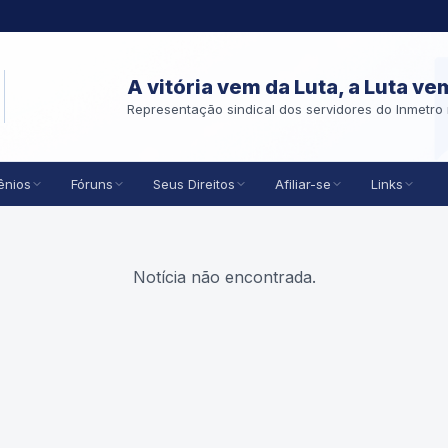
A vitória vem da Luta, a Luta ve
Representação sindical dos servidores do Inmetro 
ênios
Fóruns
Seus Direitos
Afiliar-se
Links
Notícia não encontrada.