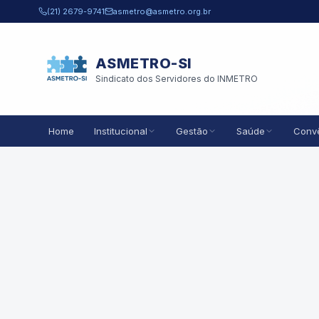
Pular para o conteúdo principal
(21) 2679-9741
asmetro@asmetro.org.br
ASMETRO-SI
Sindicato dos Servidores do INMETRO
Home
Institucional
Gestão
Saúde
Conv