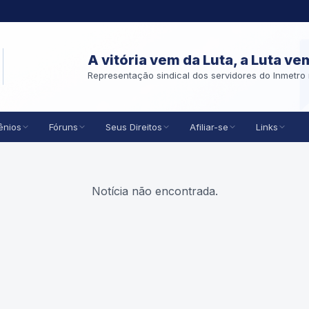
A vitória vem da Luta, a Luta ve
Representação sindical dos servidores do Inmetro 
ênios
Fóruns
Seus Direitos
Afiliar-se
Links
Notícia não encontrada.