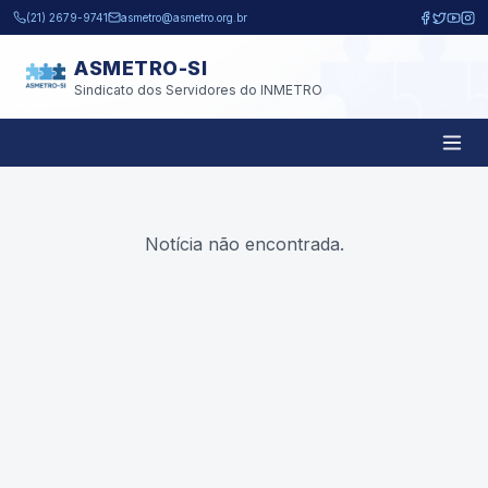
Pular para o conteúdo principal
(21) 2679-9741
asmetro@asmetro.org.br
ASMETRO-SI
Sindicato dos Servidores do INMETRO
Notícia não encontrada.