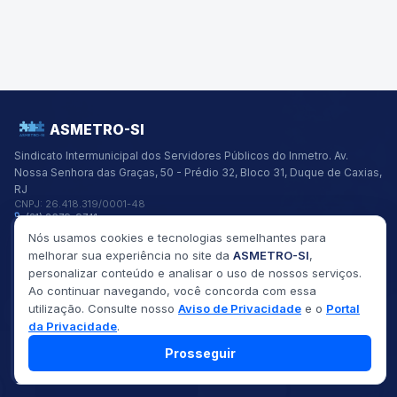
ASMETRO-SI
Sindicato Intermunicipal dos Servidores Públicos do Inmetro.
Av.
Nossa Senhora das Graças, 50 - Prédio 32, Bloco 31, Duque de Caxias,
RJ
CNPJ:
26.418.319/0001-48
(21) 2679-9741
asmetro@asmetro.org.br
Nós usamos cookies e tecnologias semelhantes para
Links Rápidos
melhorar sua experiência no site da
ASMETRO-SI
,
Institucional
personalizar conteúdo e analisar o uso de nossos serviços.
Gestão
Ao continuar navegando, você concorda com essa
Saúde
utilização. Consulte nosso
Aviso de Privacidade
e o
Portal
Convênios
Fóruns
da Privacidade
.
Seus Direitos
Prosseguir
©
2026
ASMETRO-SI
Todos os direitos reservados