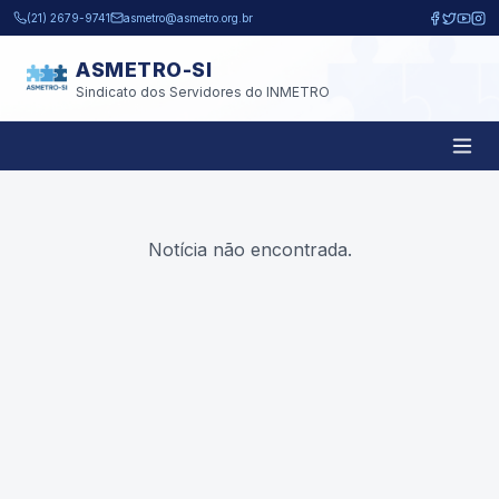
Pular para o conteúdo principal
(21) 2679-9741
asmetro@asmetro.org.br
ASMETRO-SI
Sindicato dos Servidores do INMETRO
Notícia não encontrada.