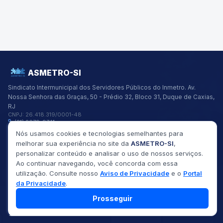
ASMETRO-SI
Sindicato Intermunicipal dos Servidores Públicos do Inmetro.
Av.
Nossa Senhora das Graças, 50 - Prédio 32, Bloco 31, Duque de Caxias,
RJ
CNPJ:
26.418.319/0001-48
(21) 2679-9741
asmetro@asmetro.org.br
Nós usamos cookies e tecnologias semelhantes para
Links Rápidos
melhorar sua experiência no site da
ASMETRO-SI
,
Institucional
personalizar conteúdo e analisar o uso de nossos serviços.
Gestão
Ao continuar navegando, você concorda com essa
Saúde
utilização. Consulte nosso
Aviso de Privacidade
e o
Portal
Convênios
Fóruns
da Privacidade
.
Seus Direitos
Prosseguir
©
2026
ASMETRO-SI
Todos os direitos reservados