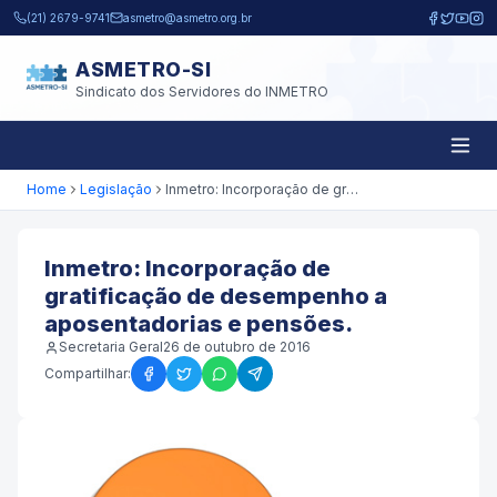
Pular para o conteúdo principal
(21) 2679-9741
asmetro@asmetro.org.br
ASMETRO-SI
Sindicato dos Servidores do INMETRO
Home
Legislação
Inmetro: Incorporação de gratificação de desempenho a aposentadorias e pensões.
Inmetro: Incorporação de
gratificação de desempenho a
aposentadorias e pensões.
Secretaria Geral
26 de outubro de 2016
Compartilhar: