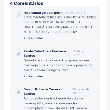
4
Comentário
s
rute camargo boorges
04 de set. de 2018
RUTE CAMARGO BORGES PERGUNTA: QUANDO
RECEBEREMOS O RETROATIVO REF. A
GRATIFICAÇÃO DA GQDI/JAN/ 2017? O QUE É
NECESSÁRIO FAZER PRA RECEBER?
Responder
Paulo Roberto da Fonseca
31 de ago. de
2017
Santos
Quando tento acessar o link aparece uma
mensagem de erro citando que a página não
existe. Podem corrigir o link?
Responder
Sergio Roberto Cecere
25 de jan. de
2017
Santos
Ao consultar contracheque do mês de
Janeiro/2017, observei que não foi
contemplado o reajuste da GQDI, para os