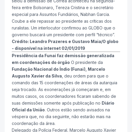
selou a demissão de Corrêa aconteceu na segunda-
feira entre Bolsonaro, Tereza Cristina e o secretário
especial para Assuntos Fundiários, Nabhan Garcia.
Coube a ele repassar ao presidente as críticas dos
ruralistas. Um interlocutor confirmou ao GLOBO que o
governo buscará um presidente com perfil “técnico”.
Crédito: Leandro Prazeres e Gustavo Maia/O globo
- disponível na internet 02/01/2019
Presidência da Funai faz demissão generalizada
em coordenações do órgão
O presidente da
Fundação Nacional do Índio (Funai), Marcelo
Augusto Xavier da Silva
, deu ordem para que o
comando das 15 coordenações de áreas da autarquia
seja trocado. As exonerações já começaram e, em
muitos casos, os coordenadores ficaram sabendo de
suas demissões somente após publicação no
Diário
Oficial da União
. Outros estão sendo avisados na
véspera que, no dia seguinte, não estarão mais na
coordenação da área.
Delegado da Polícia Federal, Marcelo Augusto Xavier