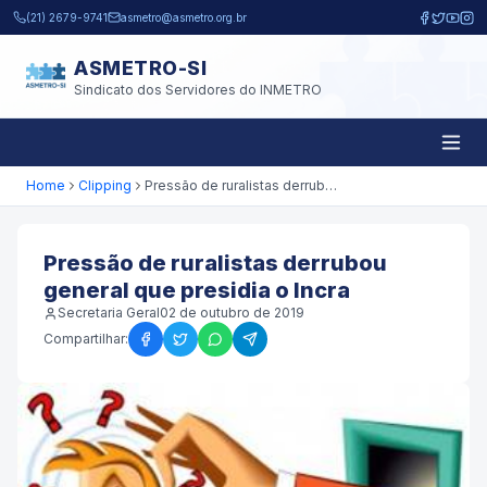
Pular para o conteúdo principal
(21) 2679-9741
asmetro@asmetro.org.br
ASMETRO-SI
Sindicato dos Servidores do INMETRO
Home
Clipping
Pressão de ruralistas derrubou general que presidia o Incra
Pressão de ruralistas derrubou
general que presidia o Incra
Secretaria Geral
02 de outubro de 2019
Compartilhar: