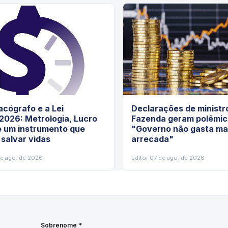
cógrafo e a Lei
Declarações de ministr
2026: Metrologia, Lucro
Fazenda geram polêmic
e um instrumento que
"Governo não gasta ma
 salvar vidas
arrecada"
de ago. de 2026
Editor
·
07 de ago. de 2026
Sobrenome *