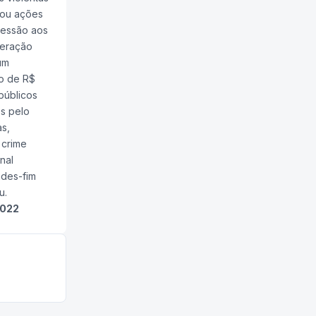
cou ações
ressão aos
peração
um
bo de R$
públicos
os pelo
s,
 crime
nal
ades-fim
u.
2022