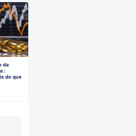
o da
a :
is do que