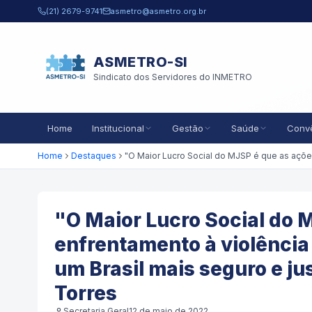
Pular para o conteúdo principal
(21) 2679-9741
asmetro@asmetro.org.br
ASMETRO-SI
Sindicato dos Servidores do INMETRO
Home
Institucional
Gestão
Saúde
Conv
Home
Destaques
"O Maior Lucro Social do 
enfrentamento à violência
um Brasil mais seguro e j
Torres
Secretaria Geral
12 de maio de 2022