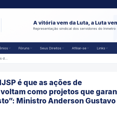
A vitória vem da Luta, a Luta ve
Representação sindical dos servidores do Inmetro 
ênios
Fóruns
Seus Direitos
Afiliar-se
Links
"O Maior Lucro Social do MJSP é que as ações de enfrentamento à violência voltam como projetos que garantem um Brasil mais seguro e justo”: Ministro Anderson Gustavo Torres
MJSP é que as ações de
 voltam como projetos que gara
usto”: Ministro Anderson Gustavo