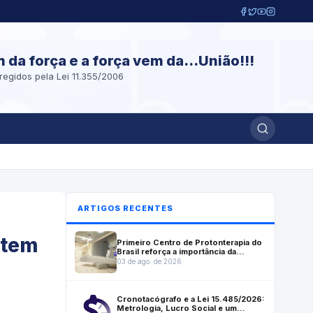
m da força e a força vem da...União!!!
regidos pela Lei 11.355/2006
ARTIGOS RECENTES
ntem
Primeiro Centro de Protonterapia do
Brasil reforça a importância da
mensuração do Lucro Social em
03 de ago. de 2026
investimentos estratégicos para a
saúde
Cronotacógrafo e a Lei 15.485/2026:
Metrologia, Lucro Social e um