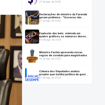
instrumento que ajuda a salvar vidas
07 de ago. de 2026
Declarações de ministro da Fazenda
geram polêmica : "Governo não
gasta mais do que arrecada"
07 de ago. de 2026
Explosão das bets: entenda em
quatro gráficos os números desse
mercado no Brasil
06 de ago. de 2026
Ministro Fachin apresenta novas
regras de conduta para magistrados
05 de ago. de 2026
Câmara dos Deputados analisa
projeto que institui política de gestão
e desempenho no serviço público
07 de ago. de 2026