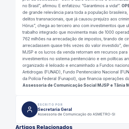
no Brasil”, afirmou. E enfatizou: “Garantimos a vida!”.
OP
de grande relevância para toda a população brasileir
delitos transnacionais, que já causou prejuízo aos cri
Hórus”, chega ao terceiro ano com investimentos que ul
trabalho integrado que movimenta mais de 1000 operad
762 milhões na arrecadação de impostos, tirando de circ
arrecadassem quase três vezes do valor investido”, de
MJSP e os lucros da venda retornam em recursos para 
investimentos no sistema penitenciário e em políticas
organizado é leiloado e encaminhado a Fundos nacion
Antidrogas (FUNAD), Fundo Penitenciário Nacional (FU
da Polícia Federal (Funapol), que financia operações da 
Assessoria de Comunicação Social MJSP e Tânia M
ESCRITO POR
Secretaria Geral
Assessoria de Comunicação do ASMETRO-SI
Artigos Relacionados