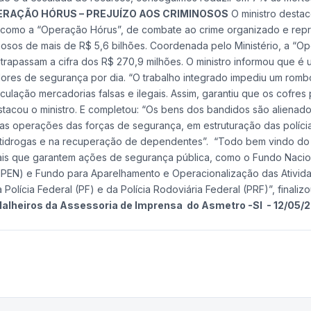
ERAÇÃO HÓRUS – PREJUÍZO AOS CRIMINOSOS
O ministro desta
a, como a “Operação Hórus”, de combate ao crime organizado e rep
minosos de mais de R$ 5,6 bilhões. Coordenada pelo Ministério, a “O
trapassam a cifra dos R$ 270,9 milhões. O ministro informou que é 
ores de segurança por dia. “O trabalho integrado impediu um rom
ulação mercadorias falsas e ilegais. Assim, garantiu que os cofres 
stacou o ministro. E completou: “Os bens dos bandidos são alienad
as operações das forças de segurança, em estruturação das polícia
 antidrogas e na recuperação de dependentes”. “Todo bem vindo do
ais que garantem ações de segurança pública, como o Fundo Nacio
NPEN) e Fundo para Aparelhamento e Operacionalização das Ativid
Polícia Federal (PF) e da Polícia Rodoviária Federal (PRF)”, finalizo
alheiros da Assessoria de Imprensa do Asmetro -SI - 12/05/