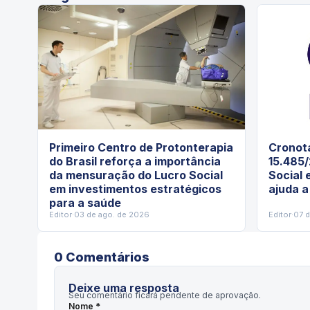
Primeiro Centro de Protonterapia
Cronota
do Brasil reforça a importância
15.485/
da mensuração do Lucro Social
Social 
em investimentos estratégicos
ajuda a
para a saúde
Editor
·
03 de ago. de 2026
Editor
·
07 
0
Comentário
s
Deixe uma resposta
Seu comentário ficará pendente de aprovação.
Nome *