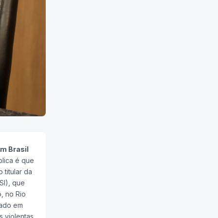
m Brasil
blica é que
titular da
SI), que
, no Rio
zado em
 violentas