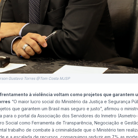
erson Gustavo Torres @Tom Costa MJSP
nfrentamento à violência voltam como projetos que garantem u
orres
“O maior lucro social do Ministério da Justiça e Segurança Pú
tos que garantem um Brasil mais seguro e justo”, afirmou o ministro 
a para o portal da Associação dos Servidores do Inmetro (Asmetro-
Lucro Social como Ferramenta de Transparência, Negociação e Gestão
tal trabalho de combate à criminalidade que o Ministério tem reali
ade e a escalada de recursos, conseguimos reduzir em 7% as mortes