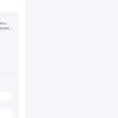
itos
!!!!....