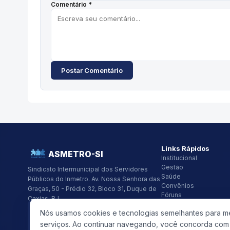
Comentário *
Postar Comentário
Links Rápidos
ASMETRO-SI
Institucional
Gestão
Sindicato Intermunicipal dos Servidores
Saúde
Públicos do Inmetro.
Av. Nossa Senhora das
Convênios
Graças, 50 - Prédio 32, Bloco 31, Duque de
Fóruns
Caxias, RJ
Seus Direitos
CNPJ:
26.418.319/0001-48
Nós usamos cookies e tecnologias semelhantes para mel
(21) 2679-9741
asmetro@asmetro.org.br
serviços. Ao continuar navegando, você concorda com e