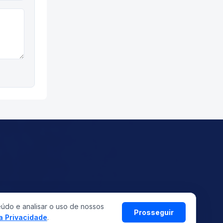
eúdo e analisar o uso de nossos
©
2026
ASMETRO-SI
Prosseguir
Todos os direitos reservados
da Privacidade
.