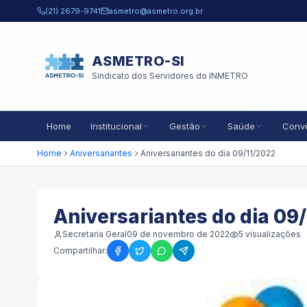
Pular para o conteúdo principal
(21) 2679-9741
asmetro@asmetro.org.br
ASMETRO-SI
Sindicato dos Servidores do INMETRO
Home
Institucional
Gestão
Saúde
Conv
Home
Aniversariantes
Aniversariantes do dia 09/11/2022
Aniversariantes do dia 09
Secretaria Geral
09 de novembro de 2022
5
visualizações
Compartilhar: