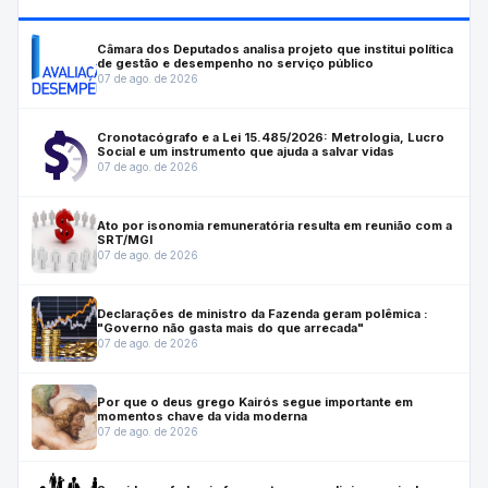
Câmara dos Deputados analisa projeto que institui política
de gestão e desempenho no serviço público
07 de ago. de 2026
Cronotacógrafo e a Lei 15.485/2026: Metrologia, Lucro
Social e um instrumento que ajuda a salvar vidas
07 de ago. de 2026
Ato por isonomia remuneratória resulta em reunião com a
SRT/MGI
07 de ago. de 2026
Declarações de ministro da Fazenda geram polêmica :
"Governo não gasta mais do que arrecada"
07 de ago. de 2026
Por que o deus grego Kairós segue importante em
momentos chave da vida moderna
07 de ago. de 2026