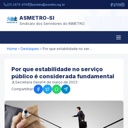
Pular para o conteúdo principal
(21) 2679-9741
asmetro@asmetro.org.br
ASMETRO-SI
Sindicato dos Servidores do INMETRO
Home
Destaques
Por que estabilidade no serviço público é considerada fundamental
Por que estabilidade no serviço
público é considerada fundamental
Secretaria Geral
14 de março de 2023
Compartilhar: