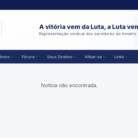
A vitória vem da Luta, a Luta ve
Representação sindical dos servidores do Inmetro 
ênios
Fóruns
Seus Direitos
Afiliar-se
Links
Notícia não encontrada.