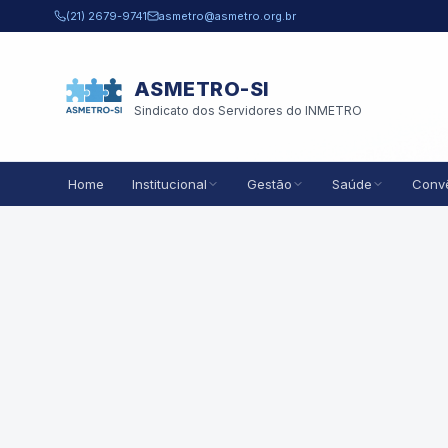
Pular para o conteúdo principal
(21) 2679-9741
asmetro@asmetro.org.br
ASMETRO-SI
Sindicato dos Servidores do INMETRO
Home
Institucional
Gestão
Saúde
Conv