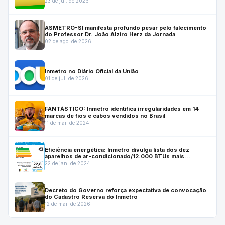
23 de jul. de 2026
por mais dois anos.
ASMETRO-SI manifesta profundo pesar pelo falecimento
do Professor Dr. João Alziro Herz da Jornada
02 de ago. de 2026
Inmetro no Diário Oficial da União
01 de jul. de 2026
FANTÁSTICO: Inmetro identifica irregularidades em 14
marcas de fios e cabos vendidos no Brasil
11 de mar. de 2024
Eficiência energética: Inmetro divulga lista dos dez
aparelhos de ar-condicionado/12.000 BTUs mais
econômicos.
22 de jan. de 2024
Decreto do Governo reforça expectativa de convocação
do Cadastro Reserva do Inmetro
12 de mai. de 2026