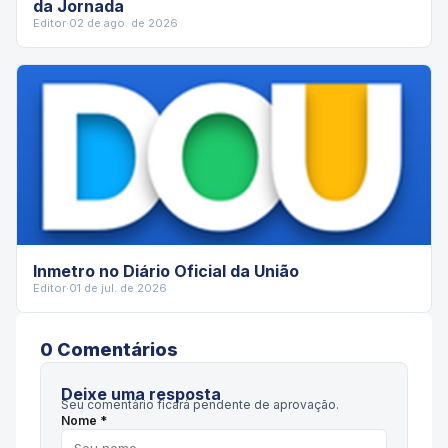
da Jornada
Editor
·
02 de ago. de 2026
Inmetro no Diário Oficial da União
Editor
·
01 de jul. de 2026
0
Comentário
s
Deixe uma resposta
Seu comentário ficará pendente de aprovação.
Nome *