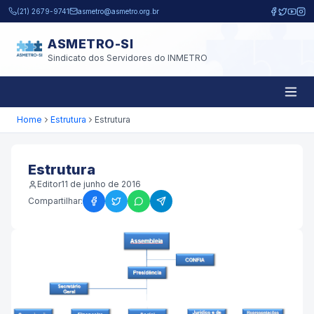
Pular para o conteúdo principal
(21) 2679-9741
asmetro@asmetro.org.br
ASMETRO-SI
Sindicato dos Servidores do INMETRO
Home
Estrutura
Estrutura
Estrutura
Editor
11 de junho de 2016
Compartilhar: