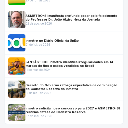
23 de jul. de 2026
por mais dois anos.
ASMETRO-SI manifesta profundo pesar pelo falecimento
do Professor Dr. João Alziro Herz da Jornada
02 de ago. de 2026
Inmetro no Diário Oficial da União
01 de jul. de 2026
FANTÁSTICO: Inmetro identifica irregularidades em 14
marcas de fios e cabos vendidos no Brasil
11 de mar. de 2024
Decreto do Governo reforça expectativa de convocação
do Cadastro Reserva do Inmetro
12 de mai. de 2026
Inmetro solicita novo concurso para 2027 e ASMETRO-SI
reafirma defesa do Cadastro Reserva
07 de mai. de 2026