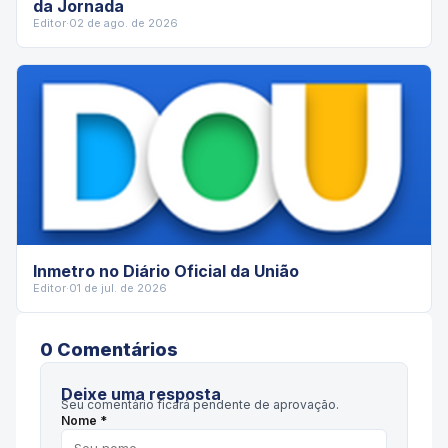
da Jornada
Editor
·
02 de ago. de 2026
Inmetro no Diário Oficial da União
Editor
·
01 de jul. de 2026
0
Comentário
s
Deixe uma resposta
Seu comentário ficará pendente de aprovação.
Nome *