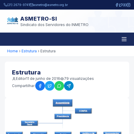
Pular para o conteúdo principal
(21) 2679-9741
asmetro@asmetro.org.br
ASMETRO-SI
Sindicato dos Servidores do INMETRO
Home
Estrutura
Estrutura
Estrutura
Editor
11 de junho de 2016
79
visualizações
Compartilhar: