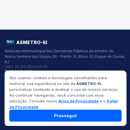
ASMETRO-SI
Sindicato Intermunicipal dos Servidores Públicos do Inmetro.
Av.
Nossa Senhora das Graças, 50 - Prédio 32, Bloco 31, Duque de Caxias,
RJ
CNPJ:
26.418.319/0001-48
(21) 2679-9741
asmetro@asmetro.org.br
Nós usamos cookies e tecnologias semelhantes para
Links Rápidos
melhorar sua experiência no site da
ASMETRO-SI
,
Institucional
personalizar conteúdo e analisar o uso de nossos serviços.
Gestão
Ao continuar navegando, você concorda com essa
Saúde
utilização. Consulte nosso
Aviso de Privacidade
e o
Portal
Convênios
Fóruns
da Privacidade
.
Seus Direitos
Prosseguir
©
2026
ASMETRO-SI
Todos os direitos reservados