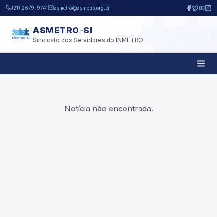
Pular para o conteúdo principal
(21) 2679-9741
asmetro@asmetro.org.br
ASMETRO-SI
Sindicato dos Servidores do INMETRO
Notícia não encontrada.