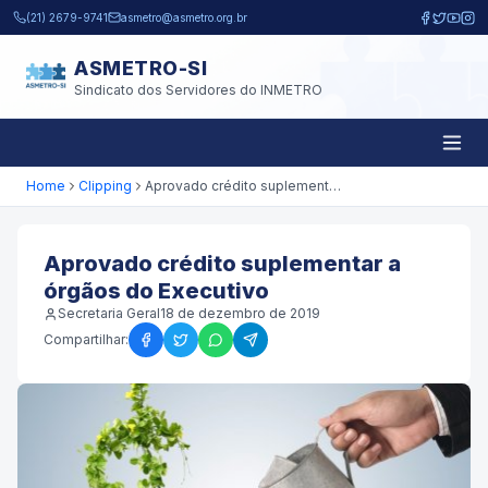
Pular para o conteúdo principal
(21) 2679-9741
asmetro@asmetro.org.br
ASMETRO-SI
Sindicato dos Servidores do INMETRO
Home
Clipping
Aprovado crédito suplementar a órgãos do Executivo
Aprovado crédito suplementar a
órgãos do Executivo
Secretaria Geral
18 de dezembro de 2019
Compartilhar: