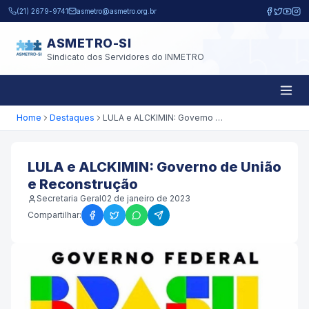
Pular para o conteúdo principal
(21) 2679-9741
asmetro@asmetro.org.br
ASMETRO-SI
Sindicato dos Servidores do INMETRO
Home
Destaques
LULA e ALCKIMIN: Governo de União e Reconstrução
LULA e ALCKIMIN: Governo de União
e Reconstrução
Secretaria Geral
02 de janeiro de 2023
Compartilhar: