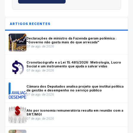
ARTIGOS RECENTES
Declarações de ministro da Fazenda geram polêmica :
"Governo não gasta mais do que arrecada"
07 de ago. de 2026
Cronotacógrafo e a Lei 15.485/2026: Metrologia, Lucro
Social e um instrumento que ajuda a salvar vidas
07 de ago. de 2026
Câmara dos Deputados analisa projeto que institui política
de gestão e desempenho no serviço público
07 de ago. de 2026
Ato por isonomia remuneratória resulta em reunião com a
SRT/MGI
07 de ago. de 2026