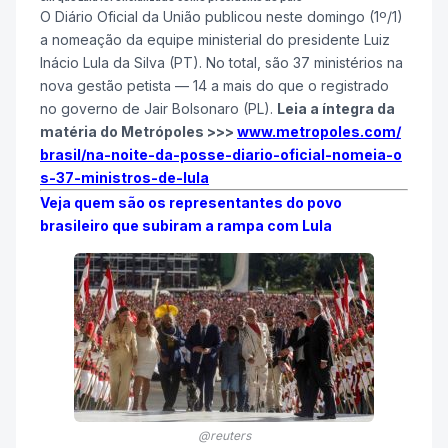
O Diário Oficial da União publicou neste domingo (1º/1)
a nomeação da equipe ministerial do presidente Luiz
Inácio Lula da Silva (PT). No total, são 37 ministérios na
nova gestão petista — 14 a mais do que o registrado
no governo de Jair Bolsonaro (PL).
Leia a íntegra da
matéria do Metrópoles >>>
www.metropoles.com/
brasil/na-noite-da-posse-diario-oficial-nomeia-o
s-37-ministros-de-lula
Veja quem são os representantes do povo
brasileiro que subiram a rampa com Lula
@reuters