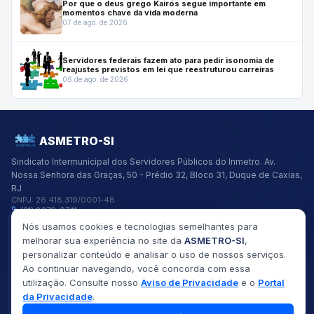
Por que o deus grego Kairós segue importante em
momentos chave da vida moderna
07 de ago. de 2026
Servidores federais fazem ato para pedir isonomia de
reajustes previstos em lei que reestruturou carreiras
06 de ago. de 2026
ASMETRO-SI
Sindicato Intermunicipal dos Servidores Públicos do Inmetro.
Av.
Nossa Senhora das Graças, 50 - Prédio 32, Bloco 31, Duque de Caxias,
RJ
CNPJ:
26.418.319/0001-48
(21) 2679-9741
asmetro@asmetro.org.br
Nós usamos cookies e tecnologias semelhantes para
Links Rápidos
melhorar sua experiência no site da
ASMETRO-SI
,
Institucional
personalizar conteúdo e analisar o uso de nossos serviços.
Gestão
Ao continuar navegando, você concorda com essa
Saúde
utilização. Consulte nosso
Aviso de Privacidade
e o
Portal
Convênios
Fóruns
da Privacidade
.
Seus Direitos