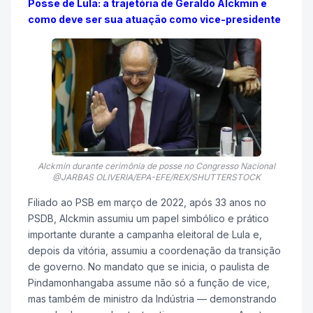
Posse de Lula: a trajetória de Geraldo Alckmin e
como deve ser sua atuação como vice-presidente
Alckmin durante cerimônia de posse no Congresso Nacional
@JARBAS OLIVERIA/EPA-EFE/REX/SHUTTERSTOCK
Filiado ao PSB em março de 2022, após 33 anos no
PSDB, Alckmin assumiu um papel simbólico e prático
importante durante a campanha eleitoral de Lula e,
depois da vitória, assumiu a coordenação da transição
de governo. No mandato que se inicia, o paulista de
Pindamonhangaba assume não só a função de vice,
mas também de ministro da Indústria — demonstrando