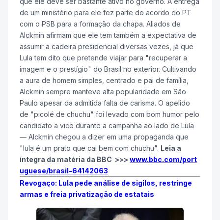
que ele deve ser bastante ativo no governo. A entrega
de um ministério para ele fez parte do acordo do PT
com o PSB para a formação da chapa. Aliados de
Alckmin afirmam que ele tem também a expectativa de
assumir a cadeira presidencial diversas vezes, já que
Lula tem dito que pretende viajar para "recuperar a
imagem e o prestígio" do Brasil no exterior. Cultivando
a aura de homem simples, centrado e pai de família,
Alckmin sempre manteve alta popularidade em São
Paulo apesar da admitida falta de carisma. O apelido
de "picolé de chuchu" foi levado com bom humor pelo
candidato a vice durante a campanha ao lado de Lula
— Alckmin chegou a dizer em uma propaganda que
"lula é um prato que cai bem com chuchu".
Leia a
íntegra da matéria da BBC >>>
www.bbc.com/port
uguese/brasil-64142063
Revogaço: Lula pede análise de sigilos, restringe
armas e freia privatização de estatais