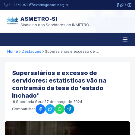
Pular para o conteúdo principal
(21) 2679-9741
asmetro@asmetro.org.br
ASMETRO-SI
Sindicato dos Servidores do INMETRO
Home
Destaques
Supersalários e excesso de servidores: estatísticas vão na contramão da tese do 'estado inchado'
Supersalários e excesso de
servidores: estatísticas vão na
contramão da tese do 'estado
inchado'
Secretaria Geral
27 de março de 2024
Compartilhar: