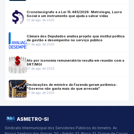
Cronotacógrafo e a Lei 15.485/2026: Metrologia, Lucro
Social e um instrumento que ajuda a salvar vidas
07 de ago. de 2026
Câmara dos Deputados analisa projeto que institui política
de gestão e desempenho no serviço público
07 de ago. de 2026
Ato por isonomia remuneratória resulta em reunião com a
SRT/MGI
07 de ago. de 2026
Declarações de ministro da Fazenda geram polêmica :
"Governo não gasta mais do que arrecada"
07 de ago. de 2026
ASMETRO-SI
Sindicato Intermunicipal dos Servidores Públicos do Inmetro.
Av.
Nossa Senhora das Graças, 50 - Prédio 32, Bloco 31, Duque de Caxias,