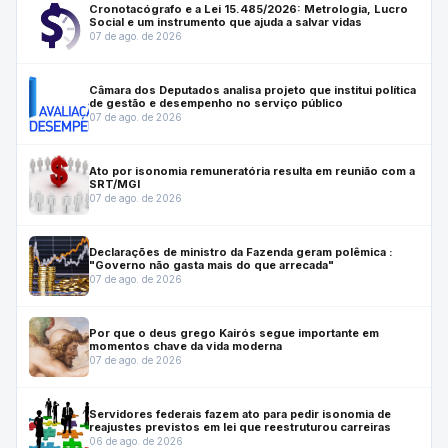
Cronotacógrafo e a Lei 15.485/2026: Metrologia, Lucro
Social e um instrumento que ajuda a salvar vidas
07 de ago. de 2026
Câmara dos Deputados analisa projeto que institui política
de gestão e desempenho no serviço público
07 de ago. de 2026
Ato por isonomia remuneratória resulta em reunião com a
SRT/MGI
07 de ago. de 2026
Declarações de ministro da Fazenda geram polêmica :
"Governo não gasta mais do que arrecada"
07 de ago. de 2026
Por que o deus grego Kairós segue importante em
momentos chave da vida moderna
07 de ago. de 2026
Servidores federais fazem ato para pedir isonomia de
reajustes previstos em lei que reestruturou carreiras
06 de ago. de 2026