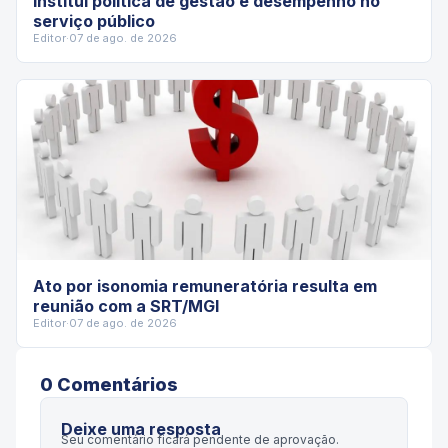
institui política de gestão e desempenho no
serviço público
Editor
·
07 de ago. de 2026
Ato por isonomia remuneratória resulta em
reunião com a SRT/MGI
Editor
·
07 de ago. de 2026
0
Comentário
s
Deixe uma resposta
Seu comentário ficará pendente de aprovação.