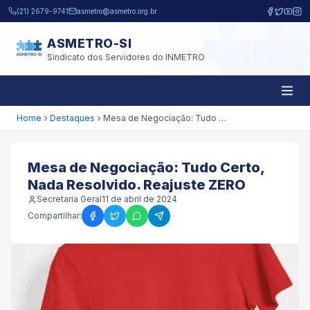
Pular para o conteúdo principal
(21) 2679-9741
asmetro@asmetro.org.br
ASMETRO-SI
Sindicato dos Servidores do INMETRO
Home
Destaques
Mesa de Negociação: Tudo Certo, Nada Resolvido. Reajuste ZERO
Mesa de Negociação: Tudo Certo,
Nada Resolvido. Reajuste ZERO
Secretaria Geral
11 de abril de 2024
Compartilhar: