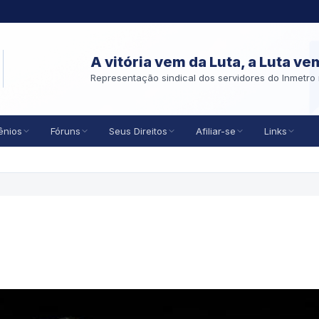
A vitória vem da Luta, a Luta ve
Representação sindical dos servidores do Inmetro 
ênios
Fóruns
Seus Direitos
Afiliar-se
Links