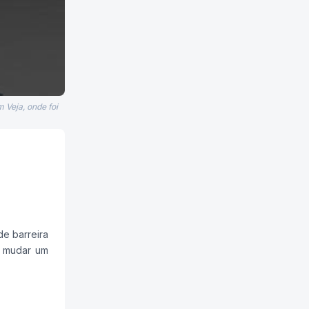
 Veja, onde foi
de barreira
m mudar um