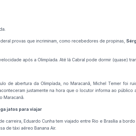
da.
Federal provas que incriminam, como recebedores de propinas,
Sérg
velocidade após a Olimpíada. Até lá Cabral pode dormir (quase) tran
o de abertura da Olimpíada, no Maracanã, Michel Temer foi ru
 aconteceram justamente na hora que o locutor informa ao público
no Maracanã.
a jatos para viajar
 carreira, Eduardo Cunha tem viajado entre Rio e Brasília a bordo
a de táxi aéreo Banana Air.