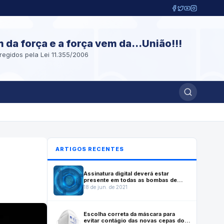
m da força e a força vem da...União!!!
regidos pela Lei 11.355/2006
ARTIGOS RECENTES
Assinatura digital deverá estar
presente em todas as bombas de
combustível fabricadas no Brasil a
18 de jun. de 2021
partir de julho de 2022
Escolha correta da máscara para
evitar contágio das novas cepas do