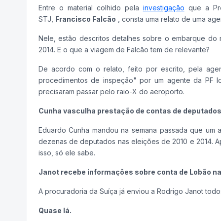
Entre o material colhido pela
investigação
que a Pro
STJ,
Francisco Falcão
, consta uma relato de uma agen
Nele, estão descritos detalhes sobre o embarque do m
2014. E o que a viagem de Falcão tem de relevante?
De acordo com o relato, feito por escrito, pela ag
procedimentos de inspeção" por um agente da PF lo
precisaram passar pelo raio-X do aeroporto.
Cunha vasculha prestação de contas de deputado
Eduardo Cunha mandou na semana passada que um as
dezenas de deputados nas eleições de 2010 e 2014. A
isso, só ele sabe.
Janot recebe informações sobre conta de Lobão na
A procuradoria da Suíça já enviou a Rodrigo Janot tod
Quase lá.