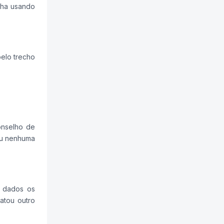
nha usando
.
elo trecho
onselho de
niu nenhuma
r dados os
atou outro