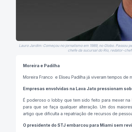
Lauro Jardim: Começou no jornalismo em 1989, no Globo. Passou pel
chefe da sucursal do Rio, redator-che
Moreira e Padilha
Moreira Franco e Eliseu Padilha já viveram tempos de ma
Empresas envolvidas na Lava Jato pressionam sobr
É poderoso o lobby que tem sido feito para mexer na L
para que se faça qualquer alteração. Um dos maiore
artigo que dificulta a repatriação de recursos de pesso
O presidente do STJ embarcou para Miami sem revi