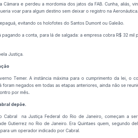
a Câmara e perdeu a mordomia dos jatos da FAB. Cunha, aliás, vi
eria voar para algum destino sem deixar o registro na Aeronáutica
repaguá, evitando os holofotes do Santos Dumont ou Galeão.
agando a conta, para lá de salgada: a empresa cobra R$ 32 mil p
la Justiça.
mação
erno Temer. A instância máxima para o cumprimento da lei, o c
já foram negados em todas as etapas anteriores, ainda não se reu
ontro por mês
.
abral depõe.
o Cabral na Justiça Federal do Rio de Janeiro, começam a se
ade Gutierrez no Rio de Janeiro. Era Quintaes quem, segundo del
 para um operador indicado por Cabral.