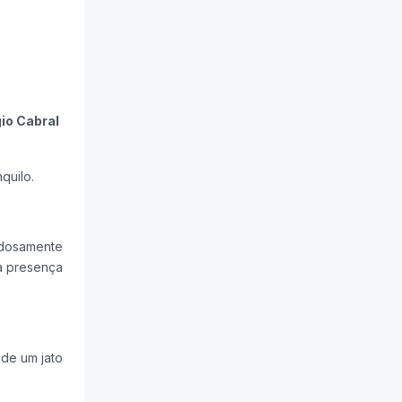
io Cabral
quilo.
idosamente
 a presença
 de um jato