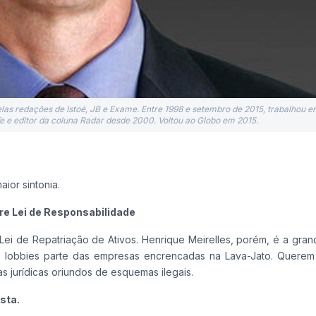
as redações de Istoé, JB e Exame. Entre 1998 e setembro de 2015, trabalhou em
fe e editor da coluna Radar desde 2000. Voltou ao Globo em 2015.
ior sintonia.
e Lei de Responsabilidade
ei de Repatriação de Ativos. Henrique Meirelles, porém, é a gran
s lobbies parte das empresas encrencadas na Lava-Jato. Quere
as jurídicas oriundos de esquemas ilegais.
sta.