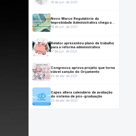
coronavírus
18 de jun. de 2021
Novo Marco Regulatório da
Improbidade Administrativa chega ao
Senado
18 de jun. de 2021
Relator apresentou plano de trabalho
para a reforma administrativa
17 de jun. de 2021
Congresso aprova projeto que torna
viável sanção do Orçamento
20 de abr. de 2021
Capes altera calendário de avaliação
do sistema de pós-graduação
20 de abr. de 2021