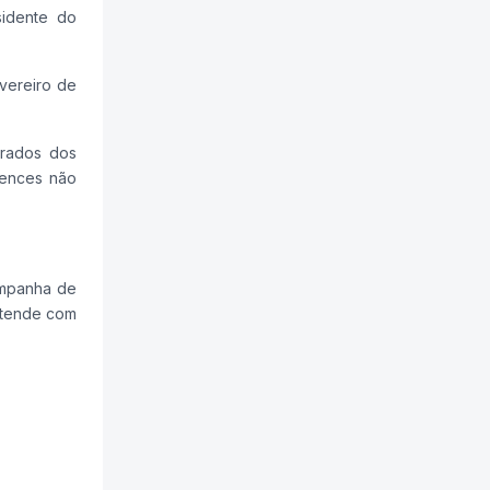
sidente do
vereiro de
erados dos
tences não
ampanha de
etende com