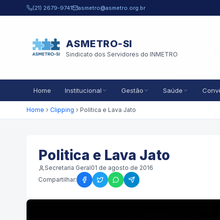
Pular para o conteúdo principal
(21) 2679-9741
asmetro@asmetro.org.br
ASMETRO-SI
Sindicato dos Servidores do INMETRO
Home
Institucional
Gestão
Saúde
Conv
Home
Clipping
Politica e Lava Jato
Politica e Lava Jato
Secretaria Geral
01 de agosto de 2016
Compartilhar: