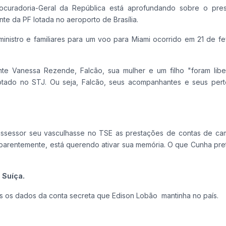
curadoria-Geral da República está aprofundando sobre o pre
te da PF lotada no aeroporto de Brasília.
inistro e familiares para um voo para Miami ocorrido em 21 de fe
ente Vanessa Rezende, Falcão, sua mulher e um filho "foram lib
tado no STJ. Ou seja, Falcão, seus acompanhantes e seus per
s
sessor seu vasculhasse no TSE as prestações de contas de c
parentemente, está querendo ativar sua memória. O que Cunha pr
 Suíça.
os os dados da conta secreta que Edison Lobão mantinha no país.