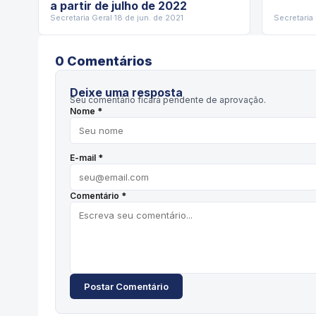
a partir de julho de 2022
Secretaria Geral
·
18 de jun. de 2021
Secretaria
0
Comentário
s
Deixe uma resposta
Seu comentário ficará pendente de aprovação.
Nome *
E-mail *
Comentário *
Postar Comentário