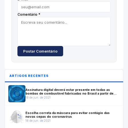
Comentário *
Postar Comentário
ARTIGOS RECENTES
Assinatura digital deverá estar presente em todas as
bombas de combustível fabricadas no Brasil a partir de
julho de 2022
18 de jun. de 2021
Escolha correta da máscara para evitar contágio das
novas cepas do coronavírus
18 de jun. de 2021