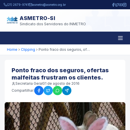
Pular para o conteúdo principal
(21) 2679-9741
asmetro@asmetro.org.br
ASMETRO-SI
Sindicato dos Servidores do INMETRO
Home
Clipping
Ponto fraco dos seguros, ofertas malfeitas frustram os clientes.
Ponto fraco dos seguros, ofertas
malfeitas frustram os clientes.
Secretaria Geral
01 de agosto de 2016
Compartilhar: