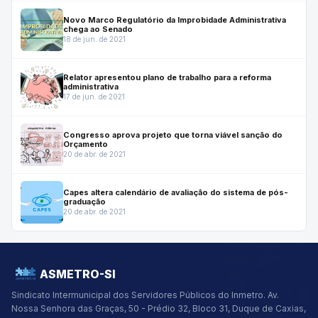
Novo Marco Regulatório da Improbidade Administrativa
chega ao Senado
18 de jun. de 2021
Relator apresentou plano de trabalho para a reforma
administrativa
17 de jun. de 2021
Congresso aprova projeto que torna viável sanção do
Orçamento
20 de abr. de 2021
Capes altera calendário de avaliação do sistema de pós-
graduação
20 de abr. de 2021
ASMETRO-SI
Sindicato Intermunicipal dos Servidores Públicos do Inmetro.
Av.
Nossa Senhora das Graças, 50 - Prédio 32, Bloco 31, Duque de Caxias,