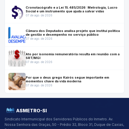
Cronotacógrafo e a Lei 15.485/2026: Metrologia, Lucro
Social e um instrumento que ajuda a salvar vidas
07 de ago. de 2026
Câmara dos Deputados analisa projeto que institui política
de gestão e desempenho no serviço público
07 de ago. de 2026
Ato por isonomia remuneratória resulta em reunião com a
SRT/MGI
07 de ago. de 2026
Por que o deus grego Kairós segue importante em
momentos chave da vida moderna
07 de ago. de 2026
ASMETRO-SI
Sindicato Intermunicipal dos Servidores Públicos do Inmetro.
Av.
Nossa Senhora das Graças, 50 - Prédio 32, Bloco 31, Duque de Caxias,