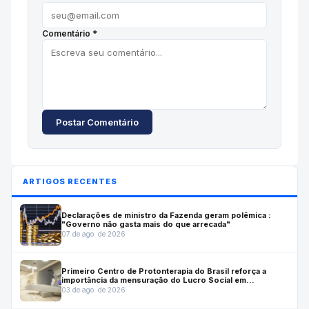
Comentário *
Postar Comentário
ARTIGOS RECENTES
Declarações de ministro da Fazenda geram polêmica :
"Governo não gasta mais do que arrecada"
07 de ago. de 2026
Primeiro Centro de Protonterapia do Brasil reforça a
importância da mensuração do Lucro Social em
investimentos estratégicos para a saúde
03 de ago. de 2026