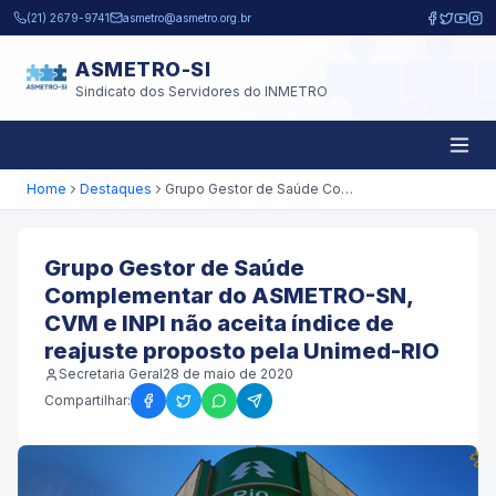
Pular para o conteúdo principal
(21) 2679-9741
asmetro@asmetro.org.br
ASMETRO-SI
Sindicato dos Servidores do INMETRO
Home
Destaques
Grupo Gestor de Saúde Complementar do ASMETRO-SN, CVM e INPI não aceita índice de reajuste proposto pela Unimed-RIO
Grupo Gestor de Saúde
Complementar do ASMETRO-SN,
CVM e INPI não aceita índice de
reajuste proposto pela Unimed-RIO
Secretaria Geral
28 de maio de 2020
Compartilhar: