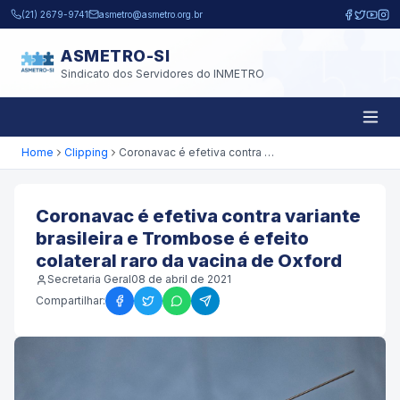
Pular para o conteúdo principal
(21) 2679-9741
asmetro@asmetro.org.br
ASMETRO-SI
Sindicato dos Servidores do INMETRO
Home
Clipping
Coronavac é efetiva contra variante brasileira e Trombose é efeito colateral raro da vacina de Oxford
Coronavac é efetiva contra variante
brasileira e Trombose é efeito
colateral raro da vacina de Oxford
Secretaria Geral
08 de abril de 2021
Compartilhar: