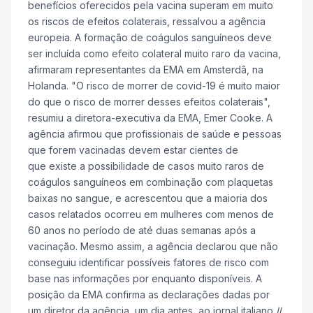
benefícios oferecidos pela vacina superam em muito
os riscos de efeitos colaterais, ressalvou a agência
europeia. A formação de coágulos sanguíneos deve
ser incluída como efeito colateral muito raro da vacina,
afirmaram representantes da EMA em Amsterdã, na
Holanda. "O risco de morrer de covid-19 é muito maior
do que o risco de morrer desses efeitos colaterais",
resumiu a diretora-executiva da EMA, Emer Cooke. A
agência afirmou que profissionais de saúde e pessoas
que forem vacinadas devem estar cientes de
que existe a possibilidade de casos muito raros de
coágulos sanguíneos em combinação com plaquetas
baixas no sangue, e acrescentou que a maioria dos
casos relatados ocorreu em mulheres com menos de
60 anos no período de até duas semanas após a
vacinação. Mesmo assim, a agência declarou que não
conseguiu identificar possíveis fatores de risco com
base nas informações por enquanto disponíveis. A
posição da EMA confirma as declarações dadas por
um diretor da agência, um dia antes, ao jornal italiano
Il