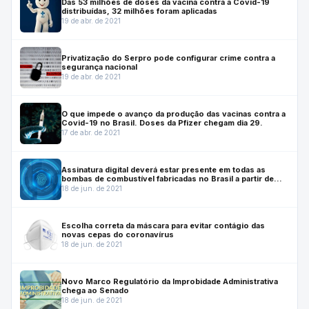
Das 53 milhões de doses da vacina contra a Covid-19
distribuídas, 32 milhões foram aplicadas
19 de abr. de 2021
Privatização do Serpro pode configurar crime contra a
segurança nacional
19 de abr. de 2021
O que impede o avanço da produção das vacinas contra a
Covid-19 no Brasil. Doses da Pfizer chegam dia 29.
17 de abr. de 2021
Assinatura digital deverá estar presente em todas as
bombas de combustível fabricadas no Brasil a partir de
julho de 2022
18 de jun. de 2021
Escolha correta da máscara para evitar contágio das
novas cepas do coronavírus
18 de jun. de 2021
Novo Marco Regulatório da Improbidade Administrativa
chega ao Senado
18 de jun. de 2021