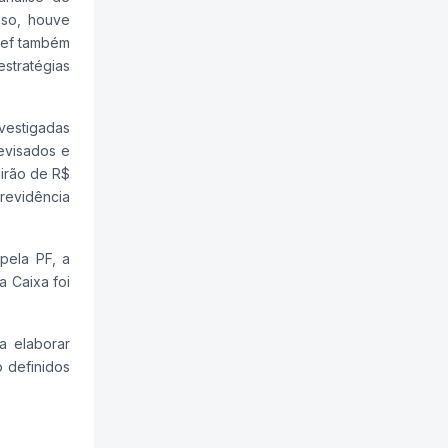
sso, houve
cef também
estratégias
nvestigadas
evisados e
uirão de R$
revidência
pela PF, a
 Caixa foi
a elaborar
 definidos