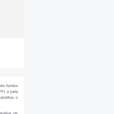
oito fundos
MPF) e pela
bstituiu o
análise de