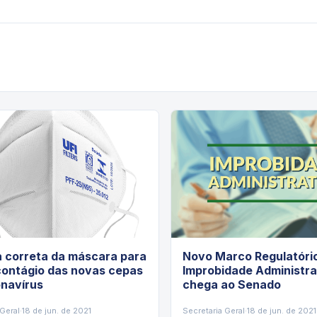
a correta da máscara para
Novo Marco Regulatóri
contágio das novas cepas
Improbidade Administra
onavírus
chega ao Senado
 Geral
·
18 de jun. de 2021
Secretaria Geral
·
18 de jun. de 2021