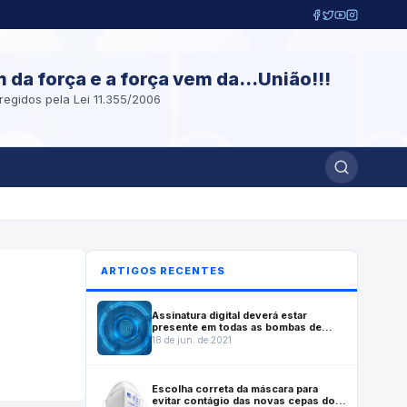
m da força e a força vem da...União!!!
regidos pela Lei 11.355/2006
ARTIGOS RECENTES
Assinatura digital deverá estar
presente em todas as bombas de
combustível fabricadas no Brasil a
18 de jun. de 2021
partir de julho de 2022
Escolha correta da máscara para
evitar contágio das novas cepas do