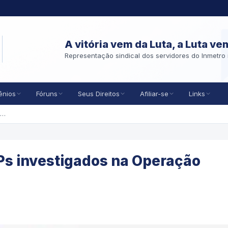
A vitória vem da Luta, a Luta ve
Representação sindical dos servidores do Inmetro 
ênios
Fóruns
Seus Direitos
Afiliar-se
Links
uncef faz auditoria em FIPs investigados na Operação Greenfield.
IPs investigados na Operação