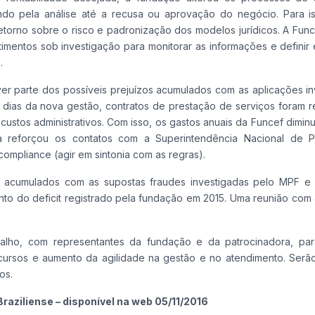
do pela análise até a recusa ou aprovação do negócio. Para i
etorno sobre o risco e padronização dos modelos jurídicos. A Fun
mentos sob investigação para monitorar as informações e definir 
.
ver parte dos possíveis prejuízos acumulados com as aplicações i
 dias da nova gestão, contratos de prestação de serviços foram r
ustos administrativos. Com isso, os gastos anuais da Funcef dimin
a reforçou os contatos com a Superintendência Nacional de P
mpliance (agir em sintonia com as regras).
s acumulados com as supostas fraudes investigadas pelo MPF e 
o do deficit registrado pela fundação em 2015. Uma reunião com a
alho, com representantes da fundação e da patrocinadora, par
cursos e aumento da agilidade na gestão e no atendimento. Serão
os.
raziliense – disponível na web 05/11/2016