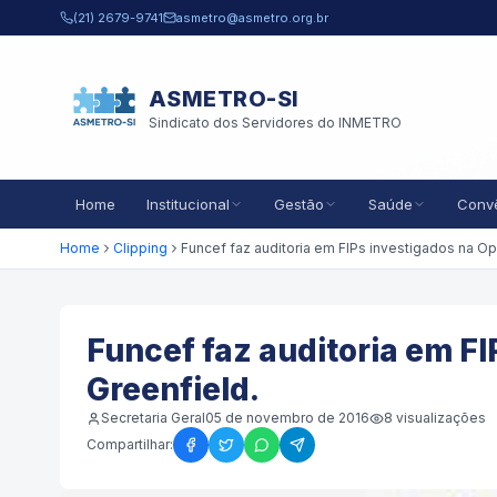
Pular para o conteúdo principal
(21) 2679-9741
asmetro@asmetro.org.br
ASMETRO-SI
Sindicato dos Servidores do INMETRO
Home
Institucional
Gestão
Saúde
Conv
Home
Clipping
F
Funcef faz auditoria em F
Greenfield.
Secretaria Geral
05 de novembro de 2016
8
visualizações
Compartilhar: