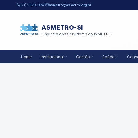
Pular para o conteúdo principal
(21) 2679-9741
asmetro@asmetro.org.br
ASMETRO-SI
Sindicato dos Servidores do INMETRO
Home
Institucional
Gestão
Saúde
Conv