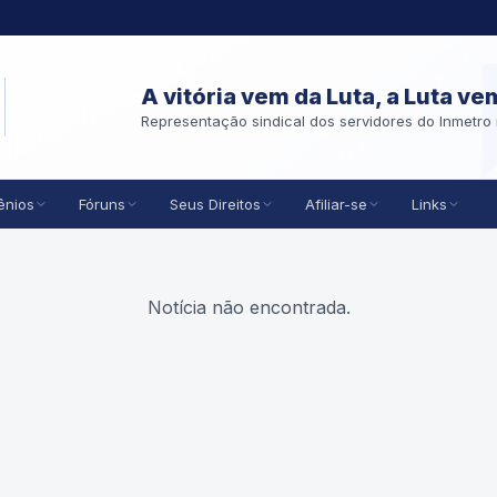
A vitória vem da Luta, a Luta ve
Representação sindical dos servidores do Inmetro 
ênios
Fóruns
Seus Direitos
Afiliar-se
Links
Notícia não encontrada.